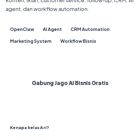
konten, iklan, customer service, follow-up, CRM, AI
agent, dan workflow automation.
OpenClaw
AI Agent
CRM Automation
Marketing System
Workflow Bisnis
Lihat Semua Kelas →
Gabung Jago AI Bisnis Gratis
Kenapa kelas Ari?