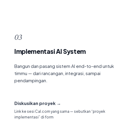
Konsultasi AI →
03
Implementasi AI System
Bangun dan pasang sistem AI end-to-end untuk
timmu — dari rancangan, integrasi, sampai
pendampingan.
Diskusikan proyek →
Link ke sesi Cal.com yang sama — sebutkan “proyek
implementasi” di form