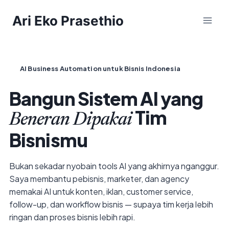
Skip
Ari Eko Prasethio
to
content
AI Business Automation untuk Bisnis Indonesia
Bangun Sistem AI yang
Tim
Beneran Dipakai
Bisnismu
Bukan sekadar nyobain tools AI yang akhirnya nganggur.
Saya membantu pebisnis, marketer, dan agency
memakai AI untuk konten, iklan, customer service,
follow-up, dan workflow bisnis — supaya tim kerja lebih
ringan dan proses bisnis lebih rapi.