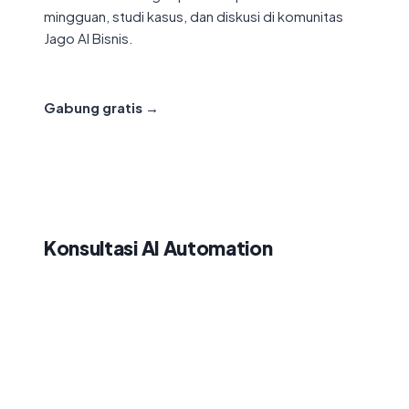
mingguan, studi kasus, dan diskusi di komunitas
Jago AI Bisnis.
Gabung gratis →
02
Konsultasi AI Automation
Sesi 1-on-1 untuk memetakan peluang AI di
konten, iklan, CS, follow-up, dan workflow
bisnismu.