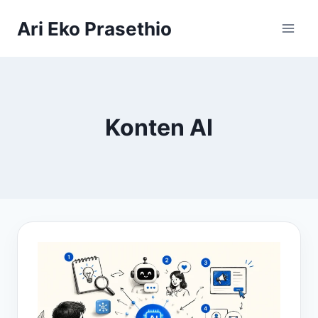
Skip
Ari Eko Prasethio
to
content
Konten AI