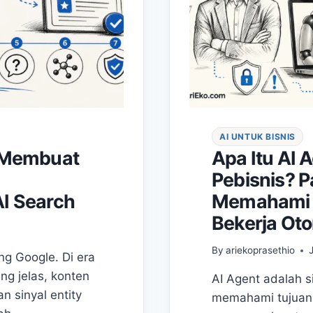
AI UNTUK BISNIS
a Membuat
Apa Itu AI 
Pebisnis? P
I Search
Memahami A
Bekerja Ot
By
ariekoprasethio
ng Google. Di era
ing jelas, konten
AI Agent adalah s
an sinyal entity
memahami tujuan