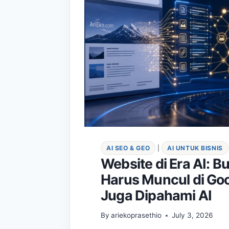
AI SEO & GEO
|
AI UNTUK BISNIS
Website di Era AI: 
Harus Muncul di Goo
Juga Dipahami AI
By
ariekoprasethio
July 3, 2026