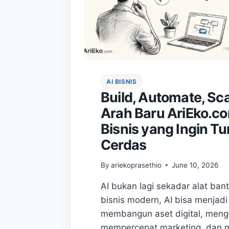
AI BISNIS
Build, Automate, Sca
Arah Baru AriEko.c
Bisnis yang Ingin T
Cerdas
By
ariekoprasethio
June 10, 2026
AI bukan lagi sekadar alat ban
bisnis modern, AI bisa menjadi 
membangun aset digital, meng
mempercepat marketing, dan 