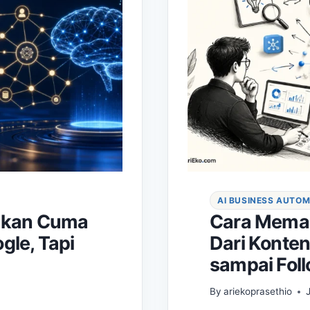
AI BUSINESS AUTO
Bukan Cuma
Cara Memaka
gle, Tapi
Dari Konten
sampai Fol
By
ariekoprasethio