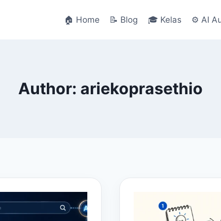
🏠 Home
📝 Blog
🎓 Kelas
⚙️ AI A
Author: ariekoprasethio