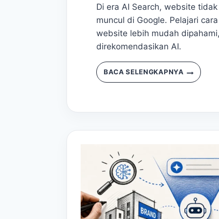
Di era AI Search, website tida
muncul di Google. Pelajari ca
website lebih mudah dipahami,
direkomendasikan AI.
WEBSITE
BACA SELENGKAPNYA
DI
ERA
AI:
BUKAN
CUMA
HARUS
MUNCUL
DI
GOOGLE,
TAPI
JUGA
DIPAHAMI
AI