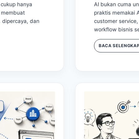
k cukup hanya
AI bukan cuma unt
ra membuat
praktis memakai 
 dipercaya, dan
customer service, 
workflow bisnis se
CARA
BACA SELENGKA
MEMAKAI
AI
UNTUK
BISNIS:
DARI
KONTEN,
CUSTOMER
SERVICE,
SAMPAI
FOLLOW-
UP
LEADS