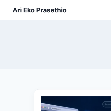
Skip
Ari Eko Prasethio
to
content