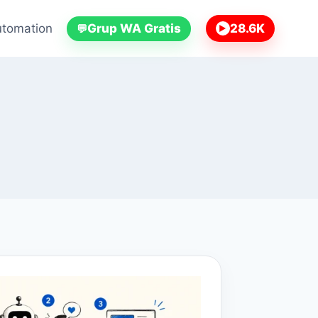
utomation
Grup WA Gratis
28.6K
💬
▶️