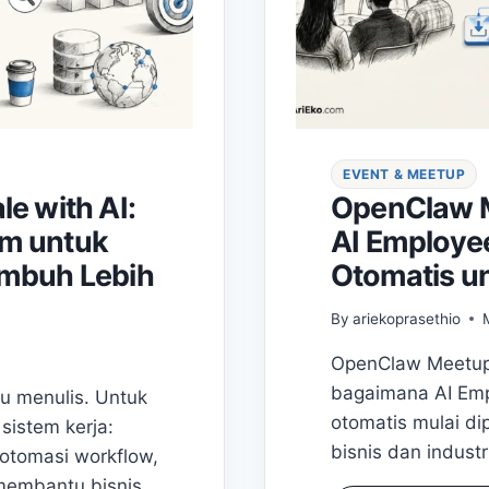
EVENT & MEETUP
le with AI:
OpenClaw M
om untuk
AI Employe
umbuh Lebih
Otomatis un
By
ariekoprasethio
OpenClaw Meetup
bagaimana AI Emp
tu menulis. Untuk
otomatis mulai di
sistem kerja:
bisnis dan industri
otomasi workflow,
membantu bisnis