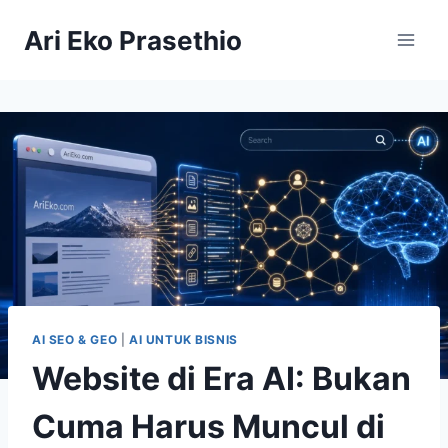
Skip
Ari Eko Prasethio
to
content
AI SEO & GEO
|
AI UNTUK BISNIS
Website di Era AI: Bukan
Cuma Harus Muncul di