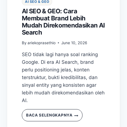
AI SEO & GEO
AI SEO & GEO: Cara
Membuat Brand Lebih
Mudah Direkomendasikan AI
Search
By
ariekoprasethio
June 10, 2026
SEO tidak lagi hanya soal ranking
Google. Di era AI Search, brand
perlu positioning jelas, konten
terstruktur, bukti kredibilitas, dan
sinyal entity yang konsisten agar
lebih mudah direkomendasikan oleh
AI.
AI
BACA SELENGKAPNYA
SEO
&